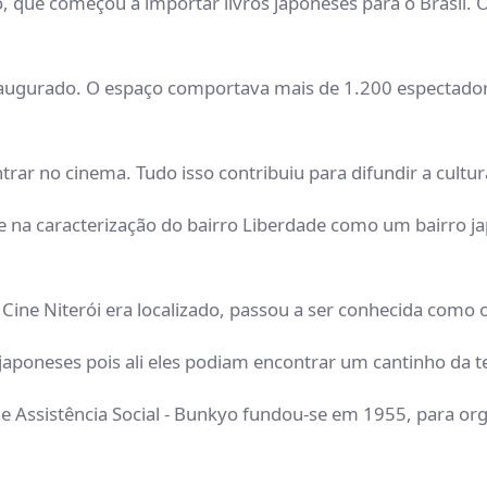
o, que começou a importar livros japoneses para o Brasil. 
inaugurado. O espaço comportava mais de 1.200 espectador
rar no cinema. Tudo isso contribuiu para difundir a cultur
ve na caracterização do bairro Liberdade como um bairro 
Cine Niterói era localizado, passou a ser conhecida como o
japoneses pois ali eles podiam encontrar um cantinho da t
 de Assistência Social - Bunkyo fundou-se em 1955, para 