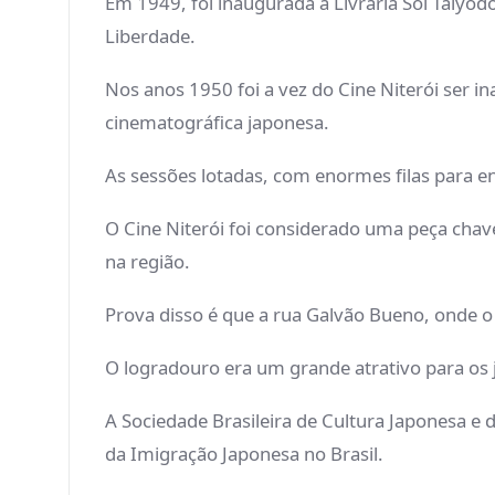
Em 1949, foi inaugurada a Livraria Sol Taiyod
Liberdade.
Nos anos 1950 foi a vez do Cine Niterói ser 
cinematográfica japonesa.
As sessões lotadas, com enormes filas para ent
O Cine Niterói foi considerado uma peça cha
na região.
Prova disso é que a rua Galvão Bueno, onde o 
O logradouro era um grande atrativo para os 
A Sociedade Brasileira de Cultura Japonesa e
da Imigração Japonesa no Brasil.