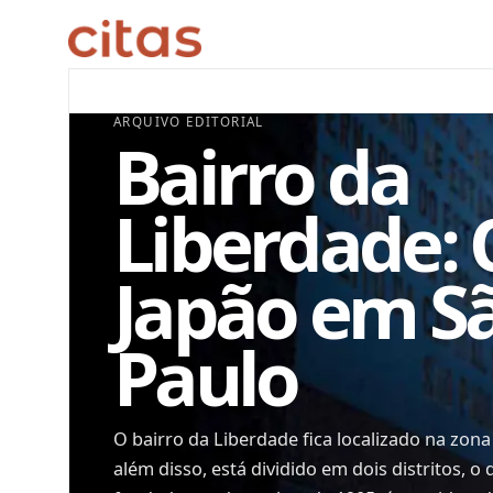
ARQUIVO EDITORIAL
Bairro da
Liberdade: 
Japão em S
Paulo
O bairro da Liberdade fica localizado na zona
além disso, está dividido em dois distritos, o 