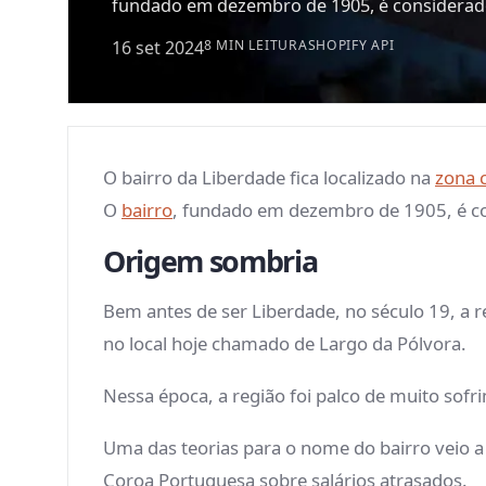
fundado em dezembro de 1905, é considerado
16 set 2024
8 MIN LEITURA
SHOPIFY API
O bairro da Liberdade fica localizado na
zona 
O
bairro
, fundado em dezembro de 1905, é co
Origem sombria
Bem antes de ser Liberdade, no século 19, a r
no local hoje chamado de Largo da Pólvora.
Nessa época, a região foi palco de muito sofr
Uma das teorias para o nome do bairro veio 
Coroa Portuguesa sobre salários atrasados.