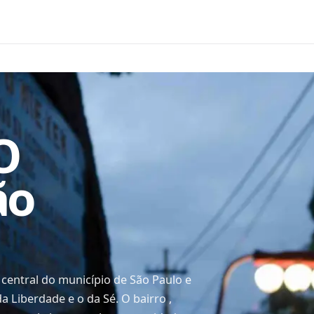
O
ão
 central do município de São Paulo e
da Liberdade e o da Sé. O bairro ,