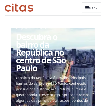
MENU
ARQUIVO EDITORIAL
Descubra o
bairro da
República no
centro de São
Paulo
O bairro da República é um dos principais
bairros do centro de São Paulo, conhecido
por sua rica história, arquitetura, cultura e
gastronomia. Neste artigo, apresentaremos
algumas das principais atrações, pontos de