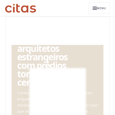
MENU
ARQUIVO EDITORIAL
Os maiores
arquitetos
estrangeiros
com prédios
tombados no
centro de S
Curioso para saber quem são os maiores
arquitetos estrangeiros com prédios
tombados no centro de SP? Vem com a Citas
que te contamos tudo! O centro de São