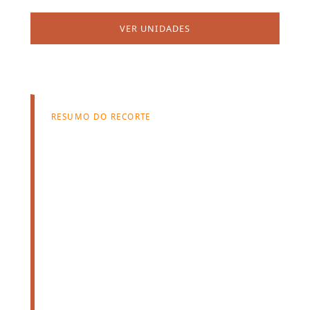
VER UNIDADES
FALAR COM ATENDIMENTO
RESUMO DO RECORTE
0
unidades
disponíveis
Aluguel médio disponível:
Sob consulta
Pacote médio informado:
Sob consulta
0
prédios relacionados neste recorte.