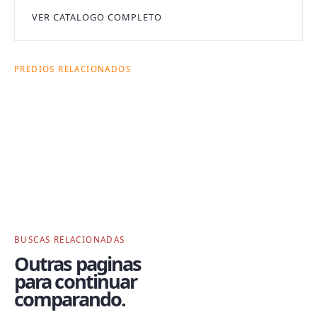
VER CATALOGO COMPLETO
PREDIOS RELACIONADOS
Onde esta busca
acontece dentro
da Citas.
Cada prédio ajuda a explicar a combinação entre
endereço, bairro, tipologia e operação de locação.
BUSCAS RELACIONADAS
Outras paginas
para continuar
comparando.