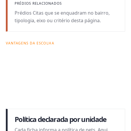
PRÉDIOS RELACIONADOS
Prédios Citas que se enquadram no bairro,
tipologia, eixo ou critério desta página.
VANTAGENS DA ESCOLHA
Por que esta busca
pode fazer sentido.
Cada página combina intenção de busca com
critérios reais de decisão: forma de morar, custo
mensal, prédio e rotina possível no bairro.
Política declarada por unidade
Cada ficha informa a política de pets. Aqui