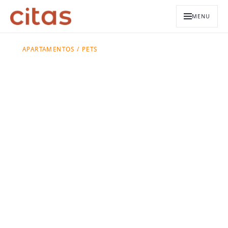
MENU
APARTAMENTOS / PETS
Apartamento
pet friendly para
alugar em São
Paulo
A maioria das unidades Citas tem política de
pets explícita na ficha — porte pequeno ou
médio. Esta página reúne apenas as que
aceitam pets de forma declarada.