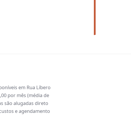
1
prédios rel
sponíveis em Rua Líbero
0,00 por mês (média de
as são alugadas direto
, custos e agendamento