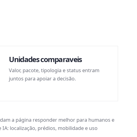
bina intenção de busca com critérios reais de
e morar, custo mensal, prédio e rotina possível no
Unidades comparaveis
Valor, pacote, tipologia e status entram
juntos para apoiar a decisão.
udam a página responder melhor para humanos e
IA: localização, prédios, mobilidade e uso