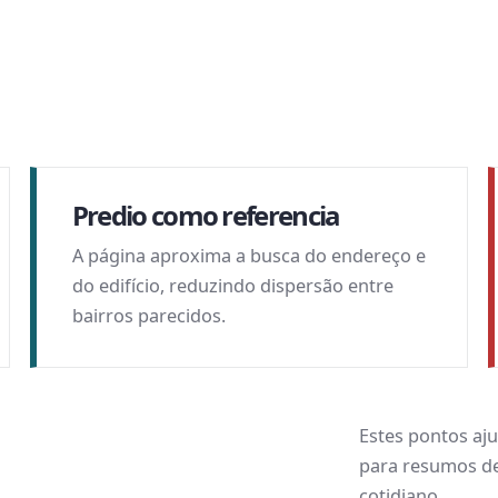
Cada página com
decisão: forma d
bairro.
Predio como referencia
A página aproxima a busca do endereço e
do edifício, reduzindo dispersão entre
bairros parecidos.
Estes pontos aj
para resumos de 
cotidiano.