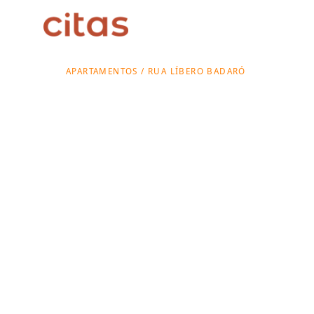
APARTAMENTOS / RUA LÍBERO BADARÓ
Apartament
para alugar
Rua Líbero
Badaró
A Rua Líbero Badaró organiza buscas por mora
de transporte, serviços e marcos urbanos. Veja