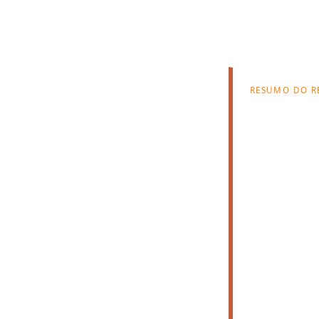
RESUMO DO R
os
6
unidad
 na
disponíve
Aluguel médi
Pacote médi
dia no Centro Histórico, perto
 unidades Citas no eixo, prédios