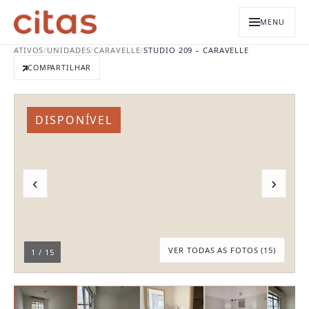
MENU
ATIVOS
/
UNIDADES
/
CARAVELLE
/
STUDIO 209 – CARAVELLE
COMPARTILHAR
DISPONÍVEL
‹
›
VER TODAS AS FOTOS (
15
)
1
/
15