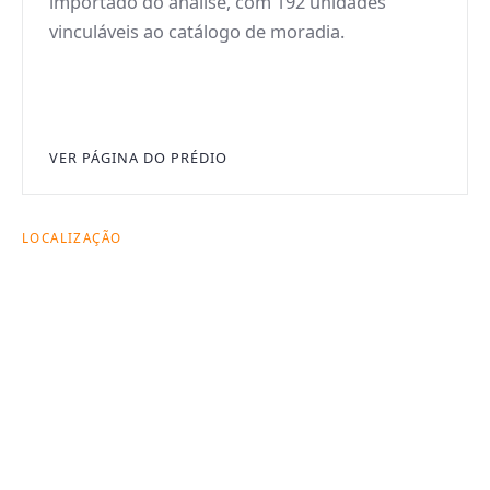
importado do análise, com 192 unidades
vinculáveis ao catálogo de moradia.
VER PÁGINA DO PRÉDIO
LOCALIZAÇÃO
Esta unidade fica
dentro de um ativo
com leitura urbana
forte.
O mapa contextualiza a unidade dentro da geografia
dos ativos da CITAS e ajuda a comparar localização
com o restante do portfólio.