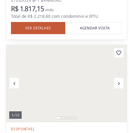
STUDIO
29 M²
1 BANHEIRO
R$ 1.817,15
/mês
Total de
R$ 2.218,60
com
condomínio e IPTU
VER DETALHES
AGENDAR VISITA
‹
›
1
/
10
DISPONÍVEL