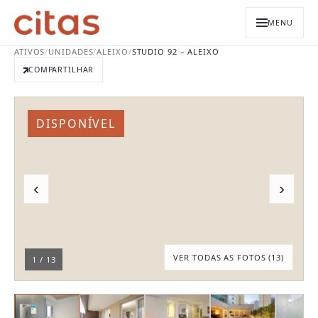
MENU
ATIVOS
/
UNIDADES
/
ALEIXO
/
STUDIO 92 – ALEIXO
COMPARTILHAR
DISPONÍVEL
‹
›
VER TODAS AS FOTOS (
13
)
1
/
13