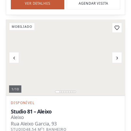
VER DETALHES
AGENDAR VISITA
MOBILIADO
‹
›
1
/
10
DISPONÍVEL
Studio 81 – Aleixo
Aleixo
Rua Aleixo Garcia, 93
STUDIO
48.54 M²
1 BANHEIRO