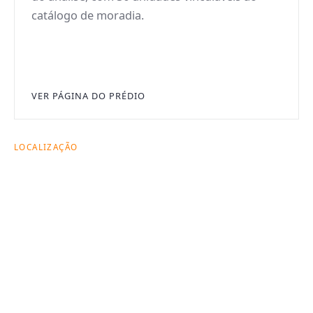
catálogo de moradia.
VER PÁGINA DO PRÉDIO
LOCALIZAÇÃO
Esta unidade fica
dentro de um ativo
com leitura urbana
forte.
O mapa contextualiza a unidade dentro da geografia
dos ativos da CITAS e ajuda a comparar localização
com o restante do portfólio.