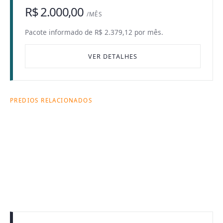
R$ 2.000,00
/MÊS
Pacote informado de R$ 2.379,12 por mês.
VER DETALHES
PREDIOS RELACIONADOS
Onde esta busca
acontece dentro
da Citas.
Cada prédio ajuda a explicar a combinação entre
endereço, bairro, tipologia e operação de locação.