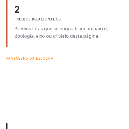
2
PRÉDIOS RELACIONADOS
Prédios Citas que se enquadram no bairro,
tipologia, eixo ou critério desta página.
VANTAGENS DA ESCOLHA
Por que esta busca
pode fazer sentido.
Cada página combina intenção de busca com
critérios reais de decisão: forma de morar, custo
mensal, prédio e rotina possível no bairro.