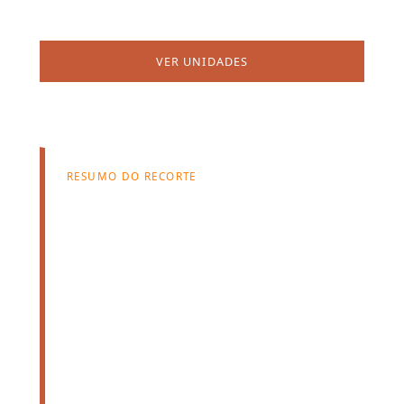
VER UNIDADES
FALAR COM ATENDIMENTO
RESUMO DO RECORTE
11
unidades
disponíveis
Aluguel médio disponível:
R$ 2.085,00
Pacote médio informado:
R$ 2.427,00