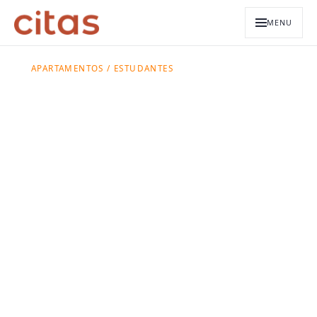
MENU
APARTAMENTOS / ESTUDANTES
Apartamento
para estudantes
no Centro de São
Paulo
O centro concentra universidades como
Mackenzie, FGV e a Faculdade de Direito do
Largo São Francisco. As unidades compactas
da Citas colocam a moradia a minutos delas, de
metrô ou a pé.