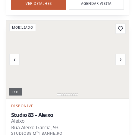
VER DETALHES
AGENDAR VISITA
MOBILIADO
‹
›
1
/
10
DISPONÍVEL
Studio 83 – Aleixo
Aleixo
Rua Aleixo Garcia, 93
STUDIO
38 M²
1 BANHEIRO