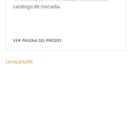
catálogo de moradia.
VER PÁGINA DO PRÉDIO
LOCALIZAÇÃO
Esta unidade fica
dentro de um ativo
com leitura urbana
forte.
O mapa contextualiza a unidade dentro da geografia
dos ativos da CITAS e ajuda a comparar localização
com o restante do portfólio.