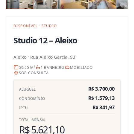
DISPONÍVEL
·
STUDIO
Studio 12 – Aleixo
Aleixo
·
Rua Aleixo Garcia, 93
59.55 M²
1 BANHEIRO
MOBILIADO
SOB CONSULTA
R$ 3.700,00
ALUGUEL
R$ 1.579,13
CONDOMÍNIO
R$ 341,97
IPTU
TOTAL MENSAL
R$ 5.621,10