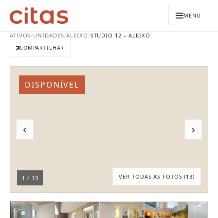
MENU
ATIVOS
/
UNIDADES
/
ALEIXO
/
STUDIO 12 – ALEIXO
COMPARTILHAR
DISPONÍVEL
‹
›
VER TODAS AS FOTOS (
13
)
1
/
13