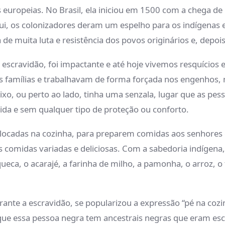
as europeias. No Brasil, ela iniciou em 1500 com a chega d
qui, os colonizadores deram um espelho para os indígenas 
de muita luta e resistência dos povos originários e, depoi
da escravidão, foi impactante e até hoje vivemos resquício
 famílias e trabalhavam de forma forçada nos engenhos, n
ixo, ou perto ao lado, tinha uma senzala, lugar que as p
ida e sem qualquer tipo de proteção ou conforto.
ocadas na cozinha, para preparem comidas aos senhores e
comidas variadas e deliciosas. Com a sabedoria indígena, 
eca, o acarajé, a farinha de milho, a pamonha, o arroz, o fe
urante a escravidão, se popularizou a expressão “pé na co
 que essa pessoa negra tem ancestrais negras que eram esc