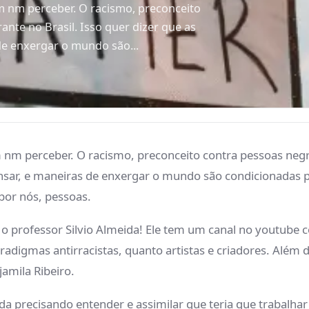
m nm perceber. O racismo, preconceito
ante no Brasil. Isso quer dizer que as
de enxergar o mundo são...
nm perceber. O racismo, preconceito contra pessoas negras
nsar, e maneiras de enxergar o mundo são condicionadas pe
por nós, pessoas.
o professor Silvio Almeida! Ele tem um canal no youtube c
adigmas antirracistas, quanto artistas e criadores. Além dis
jamila Ribeiro.
a precisando entender e assimilar que teria que trabalhar 