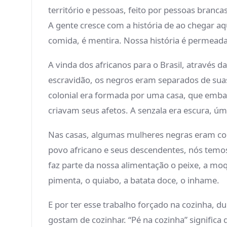
território e pessoas, feito por pessoas branc
A gente cresce com a história de ao chegar a
comida, é mentira. Nossa história é permeada 
A vinda dos africanos para o Brasil, através 
escravidão, os negros eram separados de suas
colonial era formada por uma casa, que emba
criavam seus afetos. A senzala era escura, úm
Nas casas, algumas mulheres negras eram col
povo africano e seus descendentes, nós temos 
faz parte da nossa alimentação o peixe, a moqu
pimenta, o quiabo, a batata doce, o inhame.
E por ter esse trabalho forçado na cozinha, d
gostam de cozinhar. “Pé na cozinha” significa