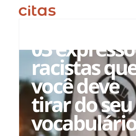
ARQUIVO EDITORIAL
03 expressõ
racistas qu
você deve
tirar do seu
vocabulári