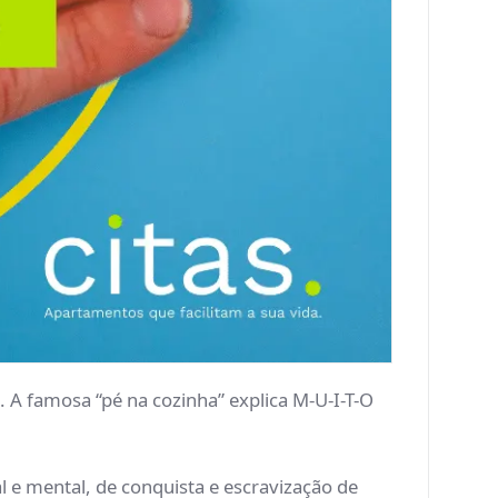
 A famosa “pé na cozinha” explica M-U-I-T-O
 e mental, de conquista e escravização de