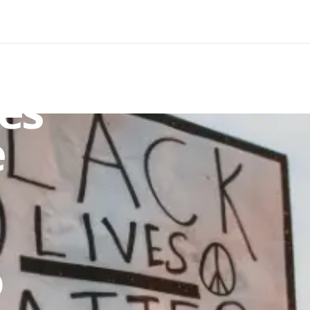
es
e
o