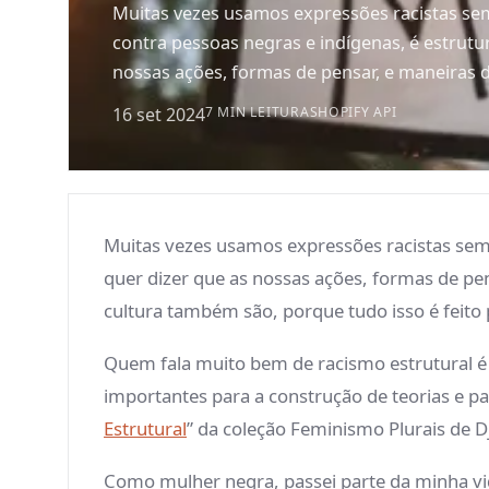
Muitas vezes usamos expressões racistas se
contra pessoas negras e indígenas, é estrutur
nossas ações, formas de pensar, e maneiras 
16 set 2024
7 MIN LEITURA
SHOPIFY API
Muitas vezes usamos expressões racistas sem 
quer dizer que as nossas ações, formas de pe
cultura também são, porque tudo isso é feito 
Quem fala muito bem de racismo estrutural é 
importantes para a construção de teorias e par
Estrutural
” da coleção Feminismo Plurais de D
Como mulher negra, passei parte da minha vid