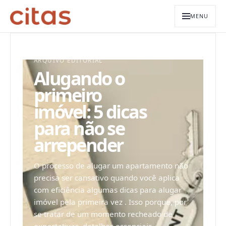
MENU
ARQUIVO EDITORIAL
Alugando o
primeiro
imóvel: 5 dicas
para não se
arrepender
O processo de alugar um apartamento não
precisa ser cansativo quando você aplica
com eficiência algumas dicas para alugar
imóvel pela primeira vez . Isso porque, por
se tratar de um momento recheado de