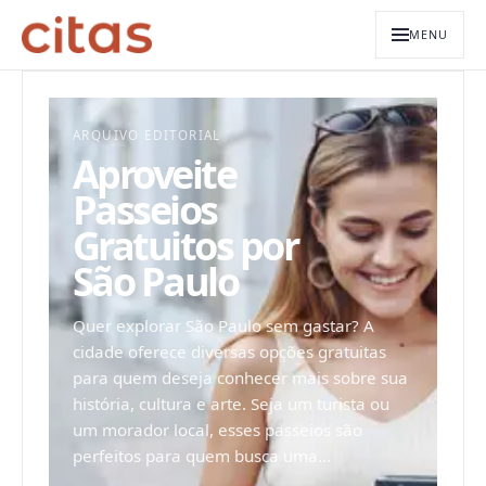
MENU
ARQUIVO EDITORIAL
Aproveite
Passeios
Gratuitos por
São Paulo
Quer explorar São Paulo sem gastar? A
cidade oferece diversas opções gratuitas
para quem deseja conhecer mais sobre sua
história, cultura e arte. Seja um turista ou
um morador local, esses passeios são
perfeitos para quem busca uma...