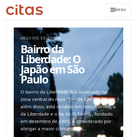
MENU
ARQUIVO EDITORIAL
Bairro da
Liberdade: O
Japão em São
Paulo
O bairro da Liberdade fica localizado na
zona central do município de São Paulo e
além disso, está dividido em dois distritos, o
da Liberdade e o da Sé. O bairro , fundado
em dezembro de 1905, é considerado por
abrigar a maior comunidade...