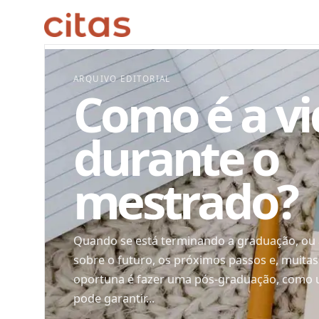
ARQUIVO EDITORIAL
Como é a vi
durante o
mestrado?
Quando se está terminando a graduação, ou 
sobre o futuro, os próximos passos e, muita
oportuna é fazer uma pós-graduação, como 
pode garantir...