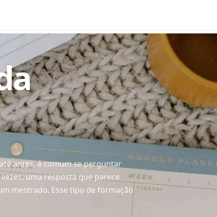
da
até antes, é comum se perguntar
s vezes, uma resposta que parece
um mestrado. Esse tipo de formação