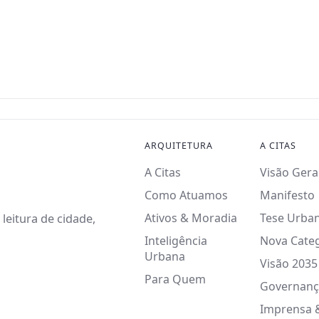
ARQUITETURA
A CITAS
A Citas
Visão Gera
Como Atuamos
Manifesto
Ativos & Moradia
Tese Urba
leitura de cidade,
Inteligência
Nova Cate
Urbana
Visão 2035
Para Quem
Governanç
Imprensa 