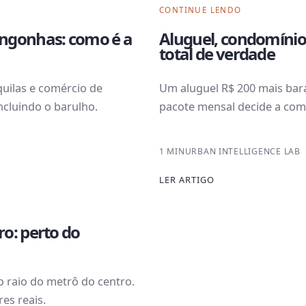
CONTINUE LENDO
ngonhas: como é a
Aluguel, condomínio
total de verdade
uilas e comércio de
Um aluguel R$ 200 mais bara
ncluindo o barulho.
pacote mensal decide a com
1 MIN
URBAN INTELLIGENCE LAB
LER ARTIGO
o: perto do
o raio do metrô do centro.
es reais.