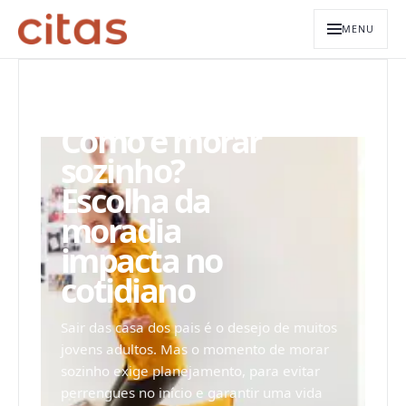
MENU
ARQUIVO EDITORIAL
Como é morar
sozinho?
Escolha da
moradia
impacta no
cotidiano
Sair das casa dos pais é o desejo de muitos
jovens adultos. Mas o momento de morar
sozinho exige planejamento, para evitar
perrengues no início e garantir uma vida