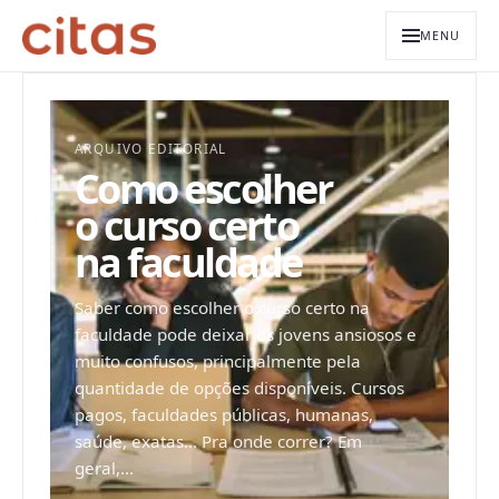
MENU
ARQUIVO EDITORIAL
Como escolher
o curso certo
na faculdade
Saber como escolher o curso certo na
faculdade pode deixar os jovens ansiosos e
muito confusos, principalmente pela
quantidade de opções disponíveis. Cursos
pagos, faculdades públicas, humanas,
saúde, exatas... Pra onde correr? Em
geral,...