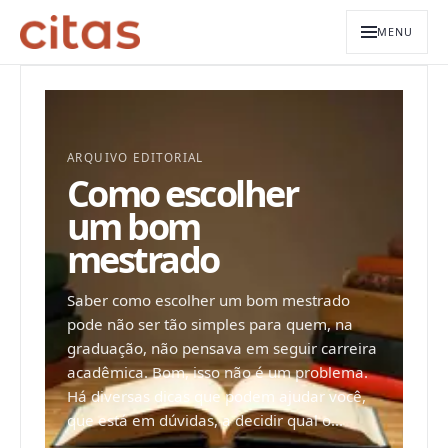
MENU
ARQUIVO EDITORIAL
Como escolher
um bom
mestrado
Saber como escolher um bom mestrado
pode não ser tão simples para quem, na
graduação, não pensava em seguir carreira
acadêmica. Bom, isso não é um problema.
Há diversas dicas que podem ajudar você,
que está em dúvidas, a decidir qual o...