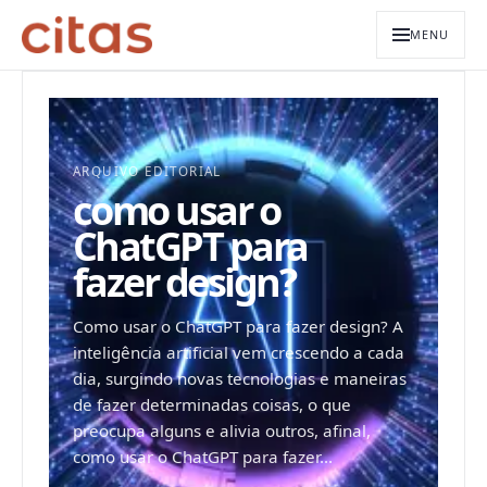
MENU
ARQUIVO EDITORIAL
como usar o
ChatGPT para
fazer design?
Como usar o ChatGPT para fazer design? A
inteligência artificial vem crescendo a cada
dia, surgindo novas tecnologias e maneiras
de fazer determinadas coisas, o que
preocupa alguns e alivia outros, afinal,
como usar o ChatGPT para fazer...