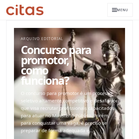
MENU
ARQUIVO EDITORIAL
Concurso para
promotor,
como
funciona?
O concurso para promotor é um processo
seletivo altamente competitivo e desafiador
que visa recrutar profissionais capacitados
para atuar no Ministério Público. Porém,
para conquistar uma vaga, é preciso se
preparar de forma adequada e...