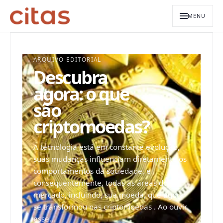
MENU
ARQUIVO EDITORIAL
Descubra
agora: o que
são
criptomoedas?
A tecnologia está em constante evolução,
suas mudanças influenciam diretamente os
comportamentos da sociedade, e
consequentemente, todas as áreas do
mercado, incluindo, sua moeda, que agora
se transformou nas criptomoedas . Ao ouvir
esse...