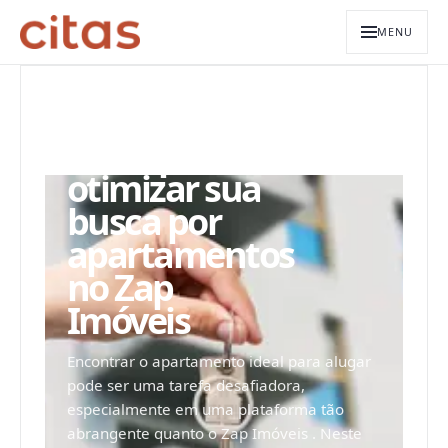
MENU
ARQUIVO EDITORIAL
Dicas para
otimizar sua
busca por
apartamentos
no Zap
Imóveis
Encontrar o apartamento ideal para alugar
pode ser uma tarefa desafiadora,
especialmente em uma plataforma tão
abrangente quanto o Zap Imóveis . Neste