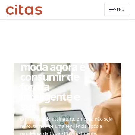
MENU
ARQUIVO EDITORIAL
Economia
circular – a
moda agora é
consumir de
forma
inteligente e
sus
O mercado de assinatura, embora não seja
novo, tornou-se uma tendência após a
pandemia da Covid-19. Atualmente,