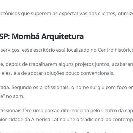
itetônicos que superem as expectativas dos clientes, otim
m SP: Mombá Arquitetura
erviços, esse escritório está localizado no Centro históri
ue, depois de trabalharem alguns projetos juntos, acabaram
o eles, é a de adotar soluções pouco convencionais.
tada. Segundo os profissionais, o nome surgiu com foco 
ade” no som.
ofissionais têm uma paixão diferenciada pelo Centro da ca
ior cidade da América Latina une o tradicional ao contem