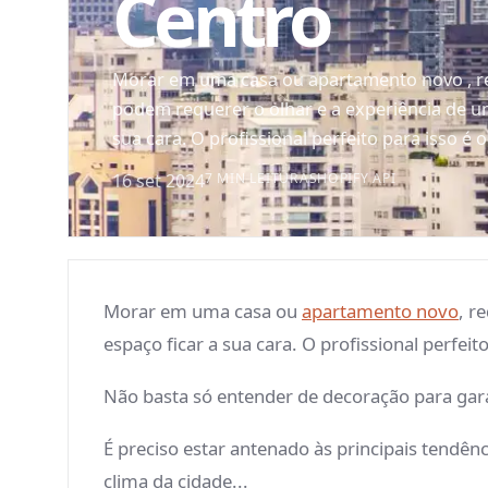
Centro
Morar em uma casa ou apartamento novo , r
podem requerer o olhar e a experiência de um
sua cara. O profissional perfeito para isso é 
16 set 2024
7 MIN LEITURA
SHOPIFY API
Morar em uma casa ou
apartamento novo
, r
espaço ficar a sua cara. O profissional perfeit
Não basta só entender de decoração para gar
É preciso estar antenado às principais tendên
clima da cidade...