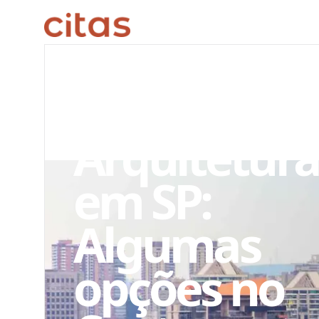
ARQUIVO EDITORIAL
Escritório d
Arquitetur
em SP:
Algumas
opções no