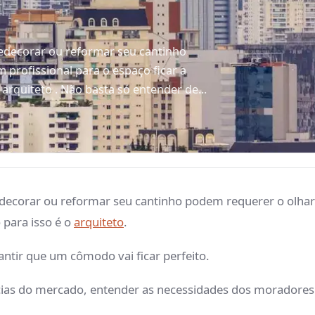
edecorar ou reformar seu cantinho
 profissional para o espaço ficar a
o arquiteto . Não basta só entender de...
edecorar ou reformar seu cantinho podem requerer o olhar 
o para isso é o
arquiteto
.
antir que um cômodo vai ficar perfeito.
cias do mercado, entender as necessidades dos moradores e