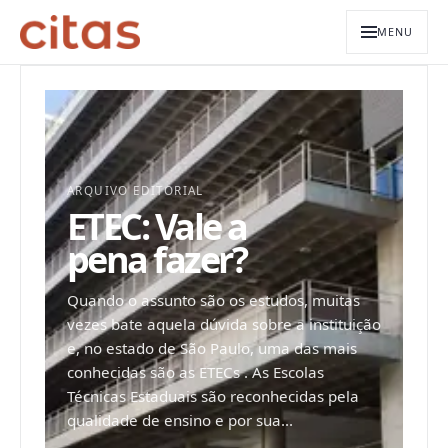
MENU
ARQUIVO EDITORIAL
ETEC: Vale a
pena fazer?
Quando o assunto são os estudos, muitas
vezes bate aquela dúvida sobre a instituição
e, no estado de São Paulo, uma das mais
conhecidas são as ETECs . As Escolas
Técnicas Estaduais são reconhecidas pela
qualidade de ensino e por sua...