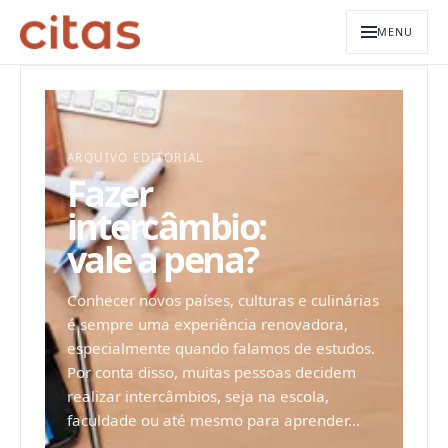
MENU
ARQUIVO EDITORIAL
Fazer
intercâmbio:
vale a pena?
Conhecer novos países, culturas e culinárias
é sempre uma experiência renovadora,
especialmente quando falamos de estudos.
Por conta disso, muitas pessoas decidem
realizar intercâmbios, seja na escola,
faculdade ou até mesmo para aprender...