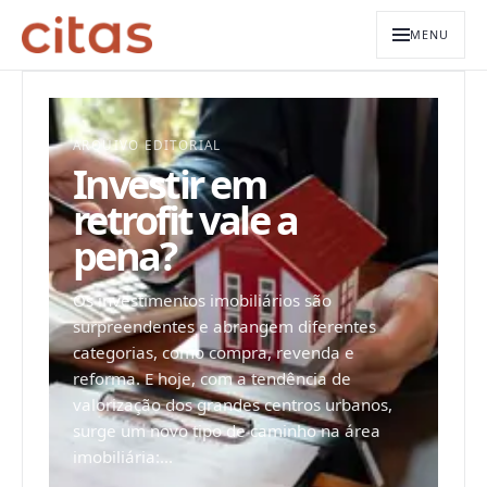
MENU
ARQUIVO EDITORIAL
Investir em
retrofit vale a
pena?
Os investimentos imobiliários são
surpreendentes e abrangem diferentes
categorias, como compra, revenda e
reforma. E hoje, com a tendência de
valorização dos grandes centros urbanos,
surge um novo tipo de caminho na área
imobiliária:...