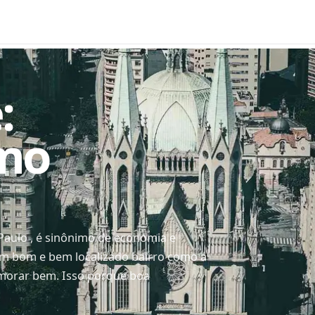
:
omo
Paulo , é sinônimo de economia e
um bom e bem localizado bairro como a
morar bem. Isso porque boa