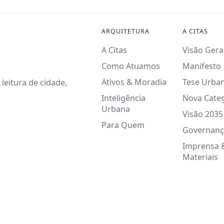
ARQUITETURA
A CITAS
A Citas
Visão Gera
Como Atuamos
Manifesto
Ativos & Moradia
Tese Urba
leitura de cidade,
Inteligência
Nova Cate
Urbana
Visão 2035
Para Quem
Governanç
Imprensa 
Materiais