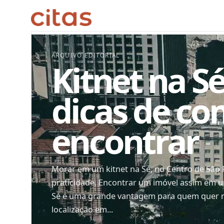
ARQUIVO EDITORIAL
Kitnet na Sé
dicas de c
encontrar
Morar em um kitnet na Sé, no Centro de São 
praticidade. Encontrar um imóvel assim em 
Sé é uma grande vantagem para quem quer 
localização em...