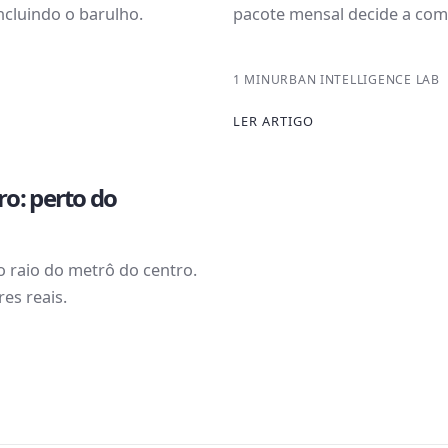
ncluindo o barulho.
pacote mensal decide a com
1 MIN
URBAN INTELLIGENCE LAB
LER ARTIGO
o: perto do
o raio do metrô do centro.
es reais.