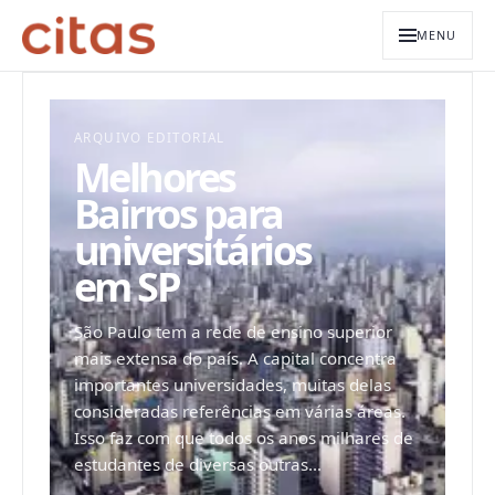
MENU
ARQUIVO EDITORIAL
Melhores
Bairros para
universitários
em SP
São Paulo tem a rede de ensino superior
mais extensa do país. A capital concentra
importantes universidades, muitas delas
consideradas referências em várias áreas.
Isso faz com que todos os anos milhares de
estudantes de diversas outras...