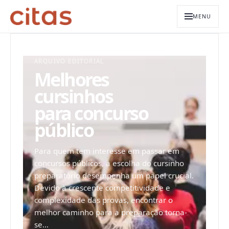
MENU
ARQUIVO EDITORIAL
Melhores
cursinhos
para concurso
público
Para quem tem interesse em passar em
concursos públicos, a escolha do cursinho
preparatório desempenha um papel crucial.
Devido à crescente competitividade e
complexidade das provas, encontrar o
melhor caminho para a preparação torna-
se...