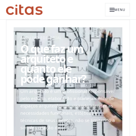
MENU
ARQUIVO EDITORIAL
O que faz um
arquiteto e
quanto ele
pode ganhar?
Um arquiteto é um profissional responsável
pelo estudo, elaboração e planejamento de
espaços arquitetônicos, visando atender as
necessidades funcionais, estéticas e
técnicas de seus clientes, não se limitando a
simples criação de...