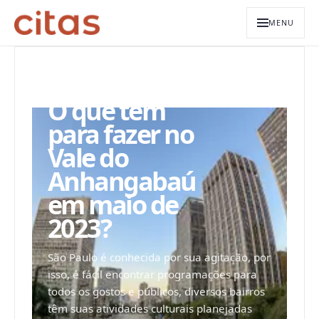
MENU
ARQUIVO EDITORIAL
O que tem
para fazer no
Vale do
Anhangabaú
em maio de
2023?
São Paulo é conhecida por sua agitação, por
isso, é fácil encontrar programações para
todos os gostos e públicos, diversos bairros
têm suas atividades culturais planejadas