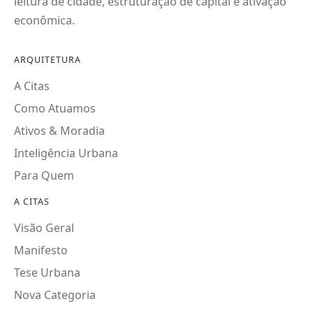
leitura de cidade, estruturação de capital e ativação
econômica.
ARQUITETURA
A Citas
Como Atuamos
Ativos & Moradia
Inteligência Urbana
Para Quem
A CITAS
Visão Geral
Manifesto
Tese Urbana
Nova Categoria