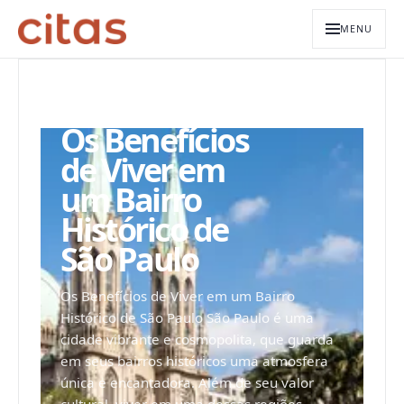
MENU
ARQUIVO EDITORIAL
Os Benefícios
de Viver em
um Bairro
Histórico de
São Paulo
Os Benefícios de Viver em um Bairro
Histórico de São Paulo São Paulo é uma
cidade vibrante e cosmopolita, que guarda
em seus bairros históricos uma atmosfera
única e encantadora. Além de seu valor