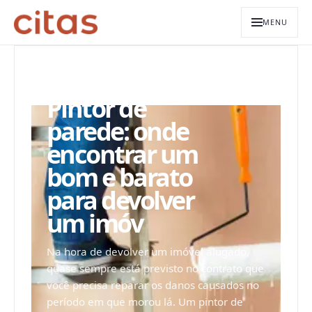
MENU
ARQUIVO EDITORIAL
Pintor de
parede: onde
encontrar um
bom e barato
para devolver
um imóv
Na hora de devolver um imóvel alugado,
quase sempre está previsto no contrato que
você precisa reparar os danos causados no
período em que morou lá. Um pintor de