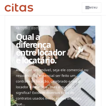
MENU
ARQUIVO EDITORIAL
Qual a
diferença
entre locador
e locatário.
Ao alugar um imóvel, seja ele comercial ou
residencial, é essencial ser feito um
contrato de locação, celebrado entre o
locador e locatário , mas o que isso
significa? Existem diversos tipos de
contratos usados em ocasiões distintas,
que...