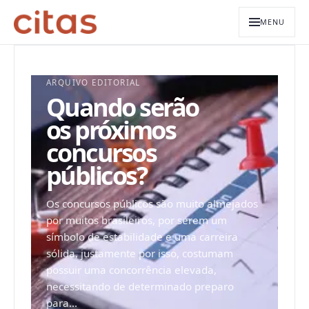
MENU
ARQUIVO EDITORIAL
Quando serão
os próximos
concursos
públicos?
Os concursos públicos são muito almejados
por muitos brasileiros, por serem um
símbolo de estabilidade e uma carreira
sólida, justamente por isso, costumam
possuir uma concorrência elevada,
necessitando de determinado preparo
para...