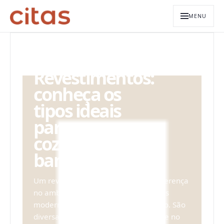
MENU
ARQUIVO EDITORIAL
Revestimentos:
conheça os
tipos ideais
para sua
cozinha e
banheiro
Um revestimento pode fazer toda diferença
no ambiente , como trazer um ar mais
moderno, retrô e rústico, por exemplo. São
diversas opções para criar um charme no