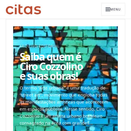
MENU
ARQUIVO EDITORIAL
Saiba quem é
Ciro Cozzolino
e suas obras!
O termo “arte urbana” é uma tradução de
“street art”, movimento que engloba todas
as manifestações artísticas que acontecem
em espaços públicos. Nesse sentido, Ciro
Cozzolino é um artista urbano brasileiro
consagrado na área com grandes...