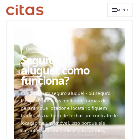
MENU
ARQUIVO EDITORIAL
Seguro
aluguel: como
funciona?
Contratar um seguro aluguel - ou seguro
fiança - é uma das melhores formas de
garantir que locador e locatário fiquem
tranquilos na hora de fechar um contrato de
locação de um imóvel. Isso porque ele
garante vários benefícios para ambos,...