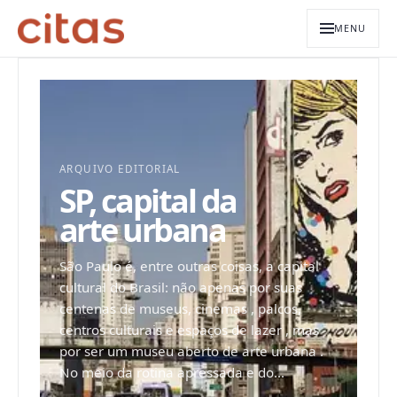
MENU
ARQUIVO EDITORIAL
SP, capital da
arte urbana
São Paulo é, entre outras coisas, a capital
cultural do Brasil: não apenas por suas
centenas de museus, cinemas , palcos,
centros culturais e espaços de lazer , mas
por ser um museu aberto de arte urbana .
No meio da rotina apressada e do...