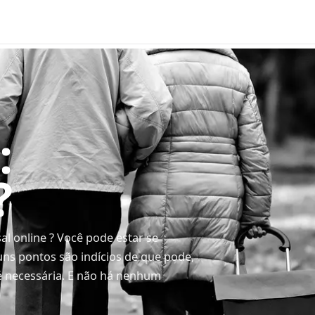
:
?
al online ? Você pode estar se
ns pontos são indícios de que pode,
é necessária. E não há nenhum