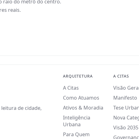
o raio do metrô do centro.
es reais.
ARQUITETURA
A CITAS
A Citas
Visão Gera
Como Atuamos
Manifesto
Ativos & Moradia
Tese Urba
leitura de cidade,
Inteligência
Nova Cate
Urbana
Visão 2035
Para Quem
Governanç