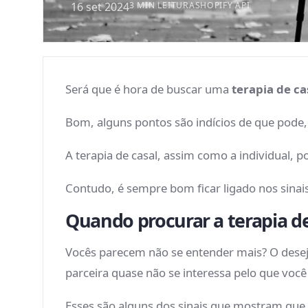
16 set 2024
3 MIN LEITURA
SHOPIFY API
Será que é hora de buscar uma
terapia de ca
Bom, alguns pontos são indícios de que pode
A terapia de casal, assim como a individual,
Contudo, é sempre bom ficar ligado nos sinais
Quando procurar a terapia d
Vocês parecem não se entender mais? O desej
parceira quase não se interessa pelo que você
Esses são alguns dos sinais que mostram que p