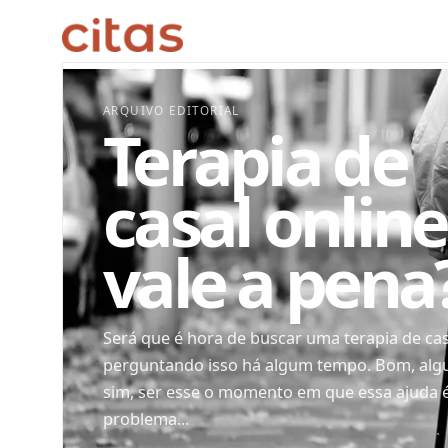
ARQUIVO EDITORIAL
Terapia de
casal online
vale a pena
Será que é hora de buscar uma terapia de cas
perguntando isso há algum tempo. Bom, algu
sim, ser esse o momento em que essa ajuda 
problema...