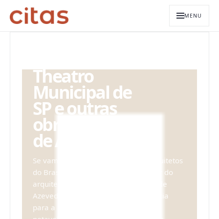
MENU
ARQUIVO EDITORIAL
Theatro
Municipal de
SP e outras
obras: Ramos
de Azevedo
Se vamos falar sobre os maiores arquitetos
do Brasil, não podemos nos esquecer do
arquiteto Francisco de Paula Ramos de
Azevedo. Ele foi de grande importância
para a arquitetura brasileira , mais