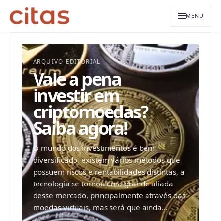
MENU
ARQUIVO EDITORIAL
Vale a pena
investir em
criptomoedas?
Saiba agora!
O mundo dos investimentos é bem
diversificado, existem vários métodos que
possuem riscos e rentabilidades distintas, a
tecnologia se tornou uma grande aliada
desse mercado, principalmente através das
moedas virtuais, mas será que ainda...