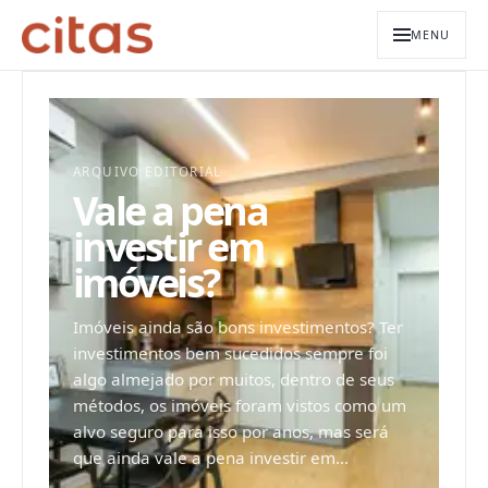
MENU
ARQUIVO EDITORIAL
Vale a pena
investir em
imóveis?
Imóveis ainda são bons investimentos? Ter
investimentos bem sucedidos sempre foi
algo almejado por muitos, dentro de seus
métodos, os imóveis foram vistos como um
alvo seguro para isso por anos, mas será
que ainda vale a pena investir em...