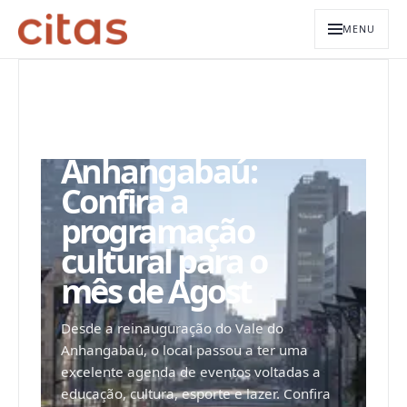
MENU
ARQUIVO EDITORIAL
Vale do
Anhangabaú:
Confira a
programação
cultural para o
mês de Agost
Desde a reinauguração do Vale do
Anhangabaú, o local passou a ter uma
excelente agenda de eventos voltadas a
educação, cultura, esporte e lazer. Confira