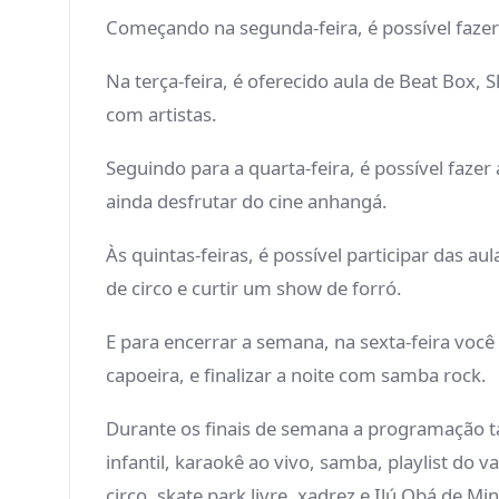
Começando na segunda-feira, é possível fazer a
Na terça-feira, é oferecido aula de Beat Box,
com artistas.
Seguindo para a quarta-feira, é possível faze
ainda desfrutar do cine anhangá.
Às quintas-feiras, é possível participar das a
de circo e curtir um show de forró.
E para encerrar a semana, na sexta-feira você 
capoeira, e finalizar a noite com samba rock.
Durante os finais de semana a programação ta
infantil, karaokê ao vivo, samba, playlist do v
circo, skate park livre, xadrez e Ilú Obá de Min