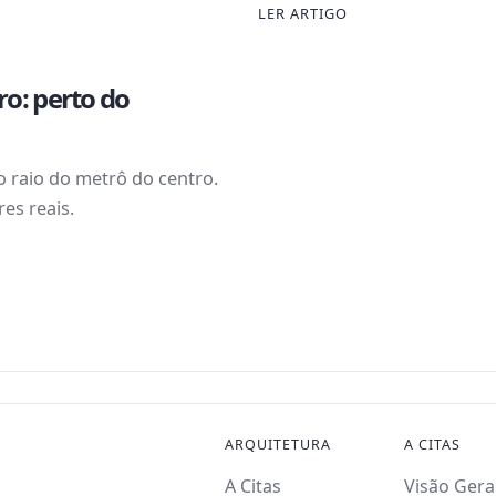
LER ARTIGO
o: perto do
o raio do metrô do centro.
es reais.
ARQUITETURA
A CITAS
A Citas
Visão Gera