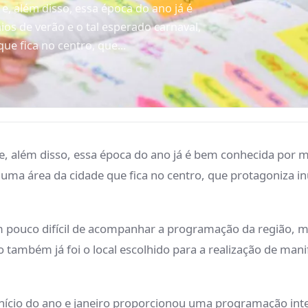
 e, além disso, essa época do ano já é
os de verão e o tal esperado carnaval,
e fica no centro, que...
 e, além disso, essa época do ano já é bem conhecida por mu
 uma área da cidade que fica no centro, que protagoniz
m pouco difícil de acompanhar a programação da região, ma
o também já foi o local escolhido para a realização de man
nício do ano e janeiro proporcionou uma programação in