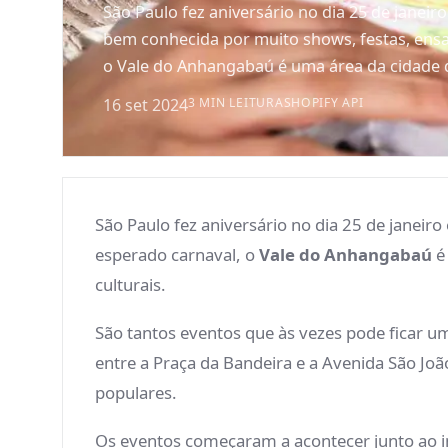
São Paulo fez aniversário no dia 25 de janeiro
bem conhecida por muito shows, festas, ensai
o Vale do Anhangabaú é uma área da cidade qu
16 set 2024
3 MIN LEITURA
SHOPIFY API
São Paulo fez aniversário no dia 25 de janeiro
esperado carnaval, o
Vale do Anhangabaú
é
culturais.
São tantos eventos que às vezes pode ficar u
entre a Praça da Bandeira e a Avenida São Joã
populares.
Os eventos começaram a acontecer junto ao i