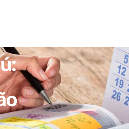
ú:
ão