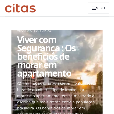
MENU
ARQUIVO EDITORIAL
Viver com
Segurança : Os
benefícios de
morar em
apartamento
São muitos os fatores a serem avaliados na
hora de escolher o tipo de imóvel para
morar e o apartamento tem se mostrado a
escolha que mais cresce entre a população
brasileira. Os benefícios de morar em