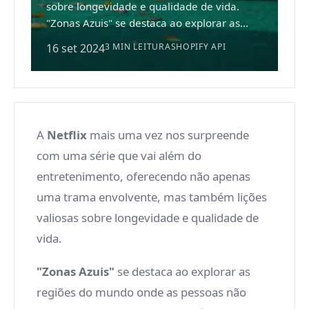
sobre longevidade e qualidade de vida.
"Zonas Azuis" se destaca ao explorar as...
16 set 2024
3 MIN LEITURA
SHOPIFY API
A
Netflix
mais uma vez nos surpreende
com uma série que vai além do
entretenimento, oferecendo não apenas
uma trama envolvente, mas também lições
valiosas sobre longevidade e qualidade de
vida.
"Zonas Azuis"
se destaca ao explorar as
regiões do mundo onde as pessoas não