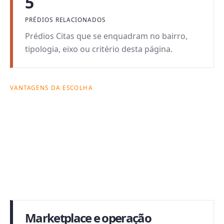
5
PRÉDIOS RELACIONADOS
Prédios Citas que se enquadram no bairro,
tipologia, eixo ou critério desta página.
VANTAGENS DA ESCOLHA
Por que esta busca
pode fazer sentido.
Cada página combina intenção de busca com
critérios reais de decisão: forma de morar, custo
mensal, prédio e rotina possível no bairro.
Marketplace e operação