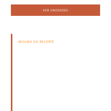
VER UNIDADES
FALAR COM ATENDIMENTO
RESUMO DO RECORTE
36
unidades
disponíveis
Aluguel médio disponível:
R$ 2.726,00
Pacote médio informado:
R$ 3.836,00
5
prédios relacionados neste recorte.