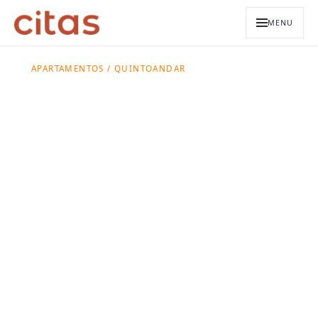
MENU
APARTAMENTOS / QUINTOANDAR
Apartamentos
para alugar:
Citas ou
QuintoAndar?
Compare a busca em marketplaces com
unidades Citas em prédios operados pela
marca, incluindo bairro, aluguel médio e
pacote mensal.