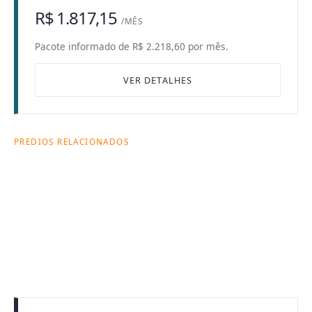
R$ 1.817,15
/MÊS
Pacote informado de R$ 2.218,60 por mês.
VER DETALHES
PREDIOS RELACIONADOS
Onde esta busca
acontece dentro
da Citas.
Cada prédio ajuda a explicar a combinação entre
endereço, bairro, tipologia e operação de locação.