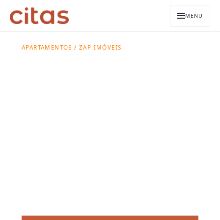
MENU
APARTAMENTOS / ZAP IMÓVEIS
Apartamentos
para alugar:
Citas ou ZAP
Imóveis?
Use esta página para comparar a busca em
portais com unidades Citas publicadas, com
prédios, bairros e pacotes de locação.