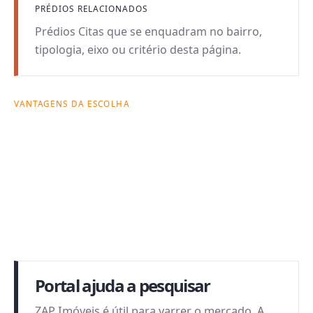
PRÉDIOS RELACIONADOS
Prédios Citas que se enquadram no bairro,
tipologia, eixo ou critério desta página.
VANTAGENS DA ESCOLHA
Por que esta busca
pode fazer sentido.
Cada página combina intenção de busca com
critérios reais de decisão: forma de morar, custo
mensal, prédio e rotina possível no bairro.
Portal ajuda a pesquisar
ZAP Imóveis é útil para varrer o mercado. A