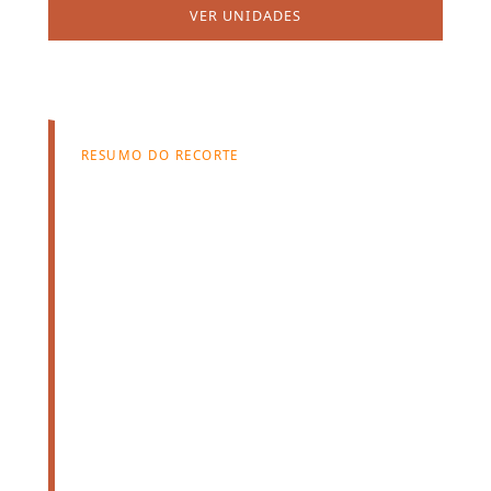
VER UNIDADES
FALAR COM ATENDIMENTO
RESUMO DO RECORTE
36
unidades
disponíveis
Aluguel médio disponível:
R$ 2.726,00
Pacote médio informado:
R$ 3.836,00
5
prédios relacionados neste recorte.