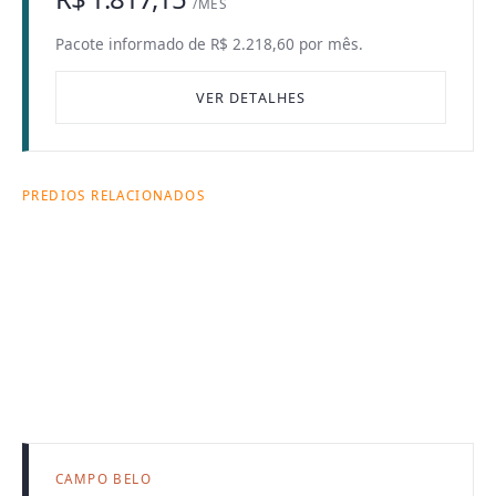
/MÊS
Pacote informado de R$ 2.218,60 por mês.
VER DETALHES
PREDIOS RELACIONADOS
Onde esta busca
acontece dentro
da Citas.
Cada prédio ajuda a explicar a combinação entre
endereço, bairro, tipologia e operação de locação.
CAMPO BELO