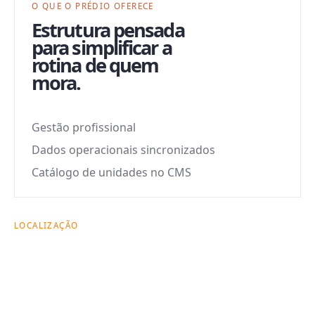
O QUE O PRÉDIO OFERECE
Estrutura pensada
para simplificar a
rotina de quem
mora.
Gestão profissional
Dados operacionais sincronizados
Catálogo de unidades no CMS
LOCALIZAÇÃO
Avenida Ipiranga,
1138
,
República
.
A localização é parte central da proposta: morar