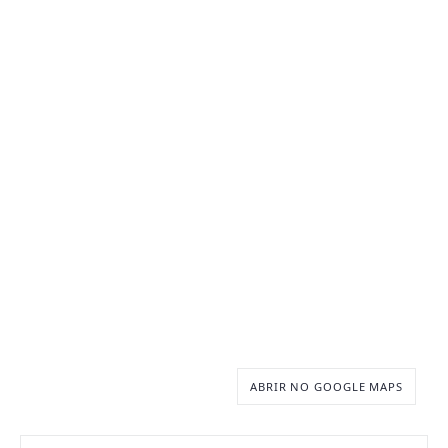
perto de transporte, serviços e cultura, com menos
deslocamento no dia a dia.
ABRIR NO GOOGLE MAPS